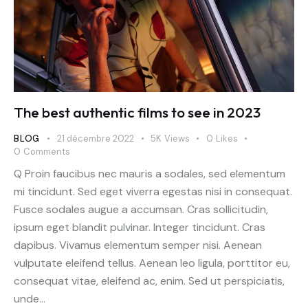
The best authentic films to see in 2023
BLOG
21 décembre 2022
5K
Views
0
Likes
0
Comments
Q Proin faucibus nec mauris a sodales, sed elementum
mi tincidunt. Sed eget viverra egestas nisi in consequat.
Fusce sodales augue a accumsan. Cras sollicitudin,
ipsum eget blandit pulvinar. Integer tincidunt. Cras
dapibus. Vivamus elementum semper nisi. Aenean
vulputate eleifend tellus. Aenean leo ligula, porttitor eu,
consequat vitae, eleifend ac, enim. Sed ut perspiciatis,
unde…