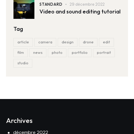
STANDARD
29 décembre 2022
Video and sound editing tutorial
Tag
article
camera
design
drone
edit
film
news
photo
portfolio
portrait
studio
Archives
décembre 2022