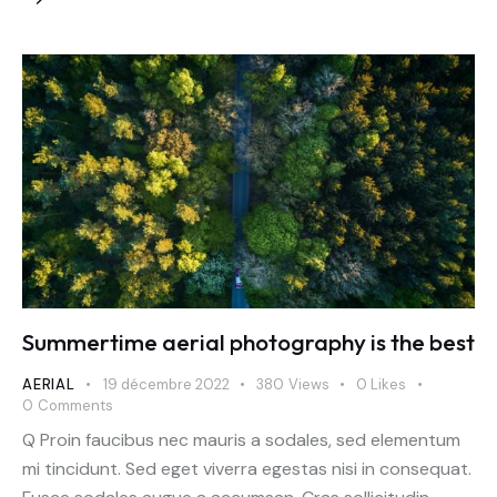
Summertime aerial photography is the best
AERIAL
19 décembre 2022
380
Views
0
Likes
0
Comments
Q Proin faucibus nec mauris a sodales, sed elementum
mi tincidunt. Sed eget viverra egestas nisi in consequat.