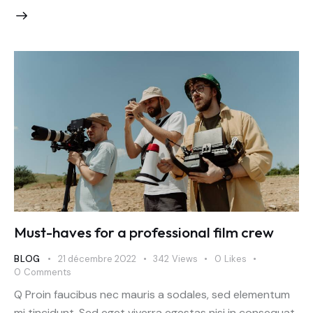
Must-haves for a professional film crew
BLOG
21 décembre 2022
342
Views
0
Likes
0
Comments
Q Proin faucibus nec mauris a sodales, sed elementum
mi tincidunt. Sed eget viverra egestas nisi in consequat.