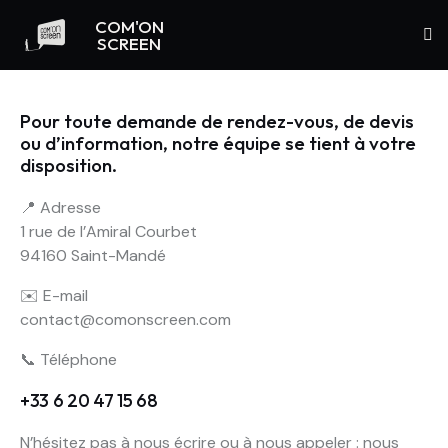
COM'ON
SCREEN
Pour toute demande de rendez-vous, de devis
ou d’information, notre équipe se tient à votre
disposition.
📍 Adresse
1 rue de l’Amiral Courbet
94160 Saint-Mandé
✉️ E-mail
contact@comonscreen.com
📞 Téléphone
+33 6 20 47 15 68
N’hésitez pas à nous écrire ou à nous appeler : nous