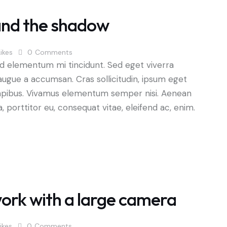
and the shadow
Likes
0
Comments
ed elementum mi tincidunt. Sed eget viverra
augue a accumsan. Cras sollicitudin, ipsum eget
s dapibus. Vivamus elementum semper nisi. Aenean
a, porttitor eu, consequat vitae, eleifend ac, enim.
work with a large camera
ikes
0
Comments