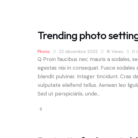
Trending photo settings
Photo
22 décembre 2022
1K
Views
0
Q Proin faucibus nec mauris a sodales, s
egestas nisi in consequat. Fusce sodales 
blandit pulvinar. Integer tincidunt. Cra
vulputate eleifend tellus. Aenean leo ligul
Sed ut perspiciatis, unde…