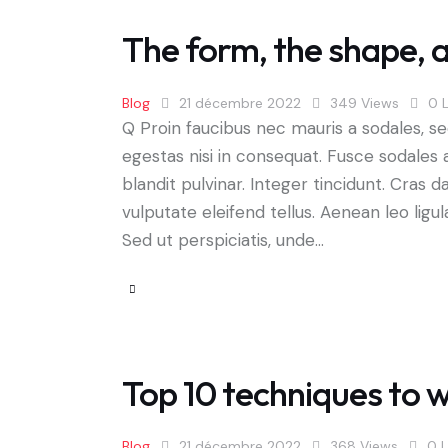
The form, the shape, 
Blog
21 décembre 2022
349
Views
0
Q Proin faucibus nec mauris a sodales, s
egestas nisi in consequat. Fusce sodales 
blandit pulvinar. Integer tincidunt. Cra
vulputate eleifend tellus. Aenean leo ligul
Sed ut perspiciatis, unde…
Top 10 techniques to 
Blog
21 décembre 2022
368
Views
0
L