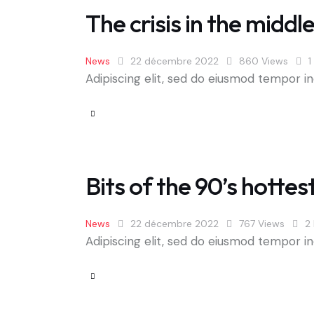
The crisis in the middle
News
22 décembre 2022
860
Views
1
Adipiscing elit, sed do eiusmod tempor in
Bits of the 90’s hottes
News
22 décembre 2022
767
Views
2
Adipiscing elit, sed do eiusmod tempor in