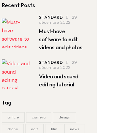
Recent Posts
STANDARD
29
décembre 2022
Must-have
software to edit
videos and photos
STANDARD
29
décembre 2022
Video and sound
editing tutorial
Tag
article
camera
design
drone
edit
film
news