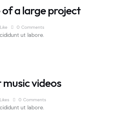
 of a large project
Like
0
Comments
cididunt ut labore.
t music videos
Likes
0
Comments
cididunt ut labore.