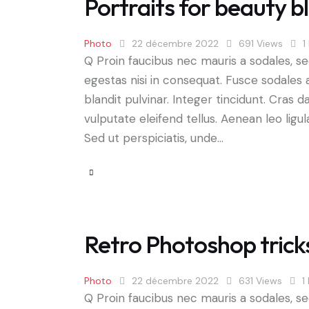
Portraits for beauty 
Photo
22 décembre 2022
691
Views
1
Q Proin faucibus nec mauris a sodales, s
egestas nisi in consequat. Fusce sodales 
blandit pulvinar. Integer tincidunt. Cra
vulputate eleifend tellus. Aenean leo ligul
Sed ut perspiciatis, unde…
Retro Photoshop trick
Photo
22 décembre 2022
631
Views
1
Q Proin faucibus nec mauris a sodales, s