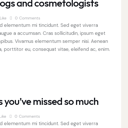
blogs and cosmetologists
Like
0
Comments
ed elementum mi tincidunt. Sed eget viverra
augue a accumsan. Cras sollicitudin, ipsum eget
s dapibus. Vivamus elementum semper nisi. Aenean
a, porttitor eu, consequat vitae, eleifend ac, enim.
s you’ve missed so much
Like
0
Comments
ed elementum mi tincidunt. Sed eget viverra