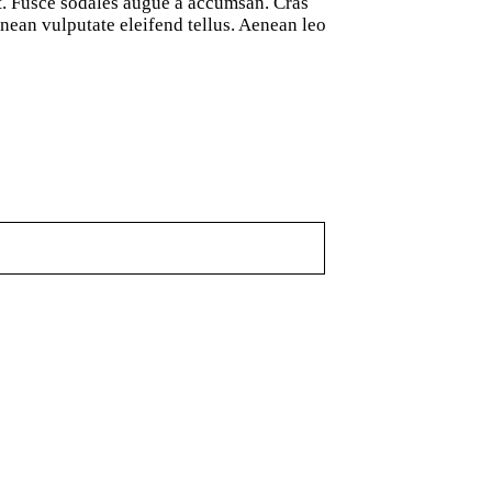
at. Fusce sodales augue a accumsan. Cras
nean vulputate eleifend tellus. Aenean leo