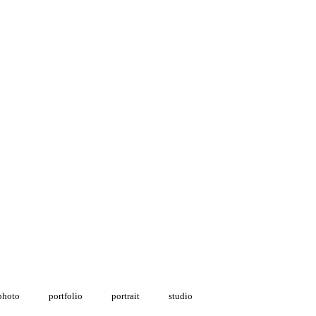
photo
portfolio
portrait
studio