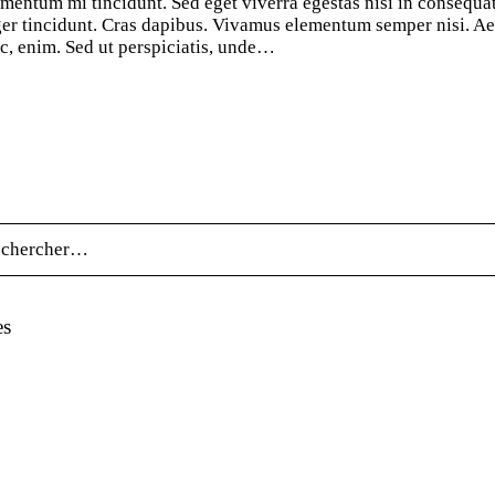
ementum mi tincidunt. Sed eget viverra egestas nisi in consequ
teger tincidunt. Cras dapibus. Vivamus elementum semper nisi. Ae
 ac, enim. Sed ut perspiciatis, unde…
r :
es