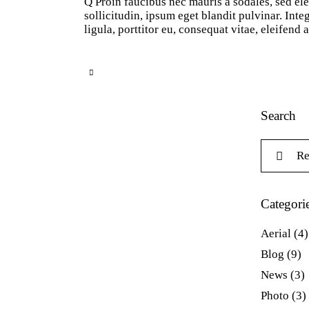
Q Proin faucibus nec mauris a sodales, sed el
sollicitudin, ipsum eget blandit pulvinar. In
ligula, porttitor eu, consequat vitae, eleifend
Search
Recherche
Categori
Aerial
(4)
Blog
(9)
News
(3)
Photo
(3)